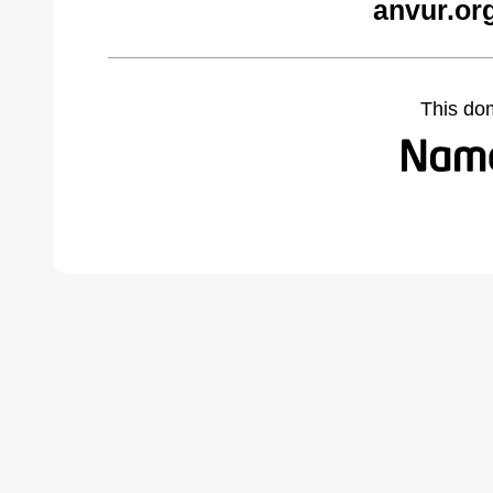
anvur.or
This do